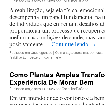
Publicado em
janeiro 14, 2026
por
ConsultorDaSorte
A reabilitação, seja ela física, emocional
desempenha um papel fundamental na t
de indivíduos que enfrentam desafios d
proporcionar um processo de recuperaçã
melhora as condições de saúde, mas ta
positivamente …
Continue lendo
→
Publicado em
Uncategorized
|
Com a tag
autoestima
,
bemestar
reabilitação
|
Deixe um comentário
Como Plantas Amplas Transf
Experiência De Morar Bem
Publicado em
janeiro 14, 2026
por
ConsultorDaSorte
Em um mundo onde o conforto e a bem
vez mais destaque, a presença de planta