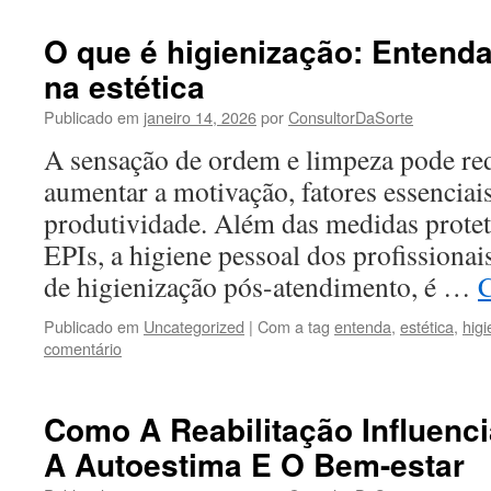
O que é higienização: Entend
na estética
Publicado em
janeiro 14, 2026
por
ConsultorDaSorte
A sensação de ordem e limpeza pode redu
aumentar a motivação, fatores essenciai
produtividade. Além das medidas protet
EPIs, a higiene pessoal dos profissionai
de higienização pós-atendimento, é …
C
Publicado em
Uncategorized
|
Com a tag
entenda
,
estética
,
hig
comentário
Como A Reabilitação Influenc
A Autoestima E O Bem-estar