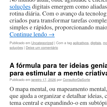
soluções
digitais emergem como aliadas
rotina diária. Com o avanço da tecnologi
criados para transformar tarefas compl
simples e rápidos, proporcionando mai
Continue lendo
→
Publicado em
Uncategorized
|
Com a tag
aplicativos
,
digitais
,
mo
soluções
|
Deixe um comentário
A fórmula para ter ideias genia
para estimular a mente criativ
Publicado em
janeiro 17, 2026
por
ConsultorDaSorte
O mapa mental, ou mapeamento mental, 
que ajuda a organizar e detalhar ideias
tema central e expandindo-o em subtópi