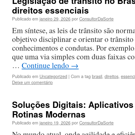
Legislação de trânsito no Bras
direitos essenciais
Publicado em
janeiro 29, 2026
por
ConsultorDaSorte
Em síntese, as leis de trânsito são norm
objetivo disciplinar e orientar o trânsit
conhecimentos e condutas. Por exemplo,
que uma via simples com duas faixas c
…
Continue lendo
→
Publicado em
Uncategorized
|
Com a tag
brasil
,
direitos
,
essenci
Deixe um comentário
Soluções Digitais: Aplicativo
Rotinas Modernas
Publicado em
janeiro 19, 2026
por
ConsultorDaSorte
No mundo atual, onde agilidade e eficiên