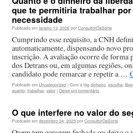
Quanto é o dinheiro da liberda
que te permitiria trabalhar po
necessidade
Publicado em
janeiro 13, 2026
por
ConsultorDaSorte
Cumprindo esse requisito, a CNH defini
automaticamente, dispensando novo pro
inscrição. A avaliação ocorre de forma 
dos Detrans ou, em algumas regiões, onl
candidato pode remarcar e repetir a …
Publicado em
Uncategorized
|
Com a tag
dinheiro
,
escolha
,
libe
quanto
,
trabalhar
,
valor
|
Deixe um comentário
O que interfere no valor do s
Publicado em
dezembro 24, 2025
por
ConsultorDaSorte
Quem tem garagem fechada ou deixa o 