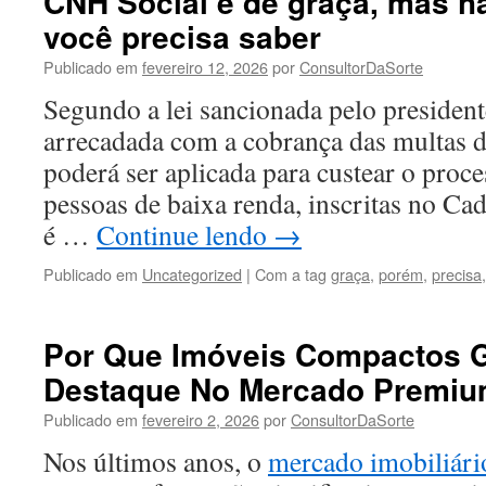
CNH Social é de graça, mas 
você precisa saber
Publicado em
fevereiro 12, 2026
por
ConsultorDaSorte
Segundo a lei sancionada pelo presidente
arrecadada com a cobrança das multas 
poderá ser aplicada para custear o proce
pessoas de baixa renda, inscritas no Ca
é …
Continue lendo
→
Publicado em
Uncategorized
|
Com a tag
graça
,
porém
,
precisa
Por Que Imóveis Compactos
Destaque No Mercado Premi
Publicado em
fevereiro 2, 2026
por
ConsultorDaSorte
Nos últimos anos, o
mercado imobiliári