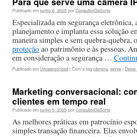
Para que serve uma câmera I
Publicado em
junho 6, 2025
por
ConsultorDaSorte
Especializada em segurança eletrônica, a
planejamento e implanta essa solução e
maneira simples e sem quebra-quebra, 
proteção
ao patrimônio e às pessoas. An
em consideração a segurança …
Contin
Publicado em
Uncategorized
|
Com a tag
câmera
,
serve
|
Deixe
Marketing conversacional: co
clientes em tempo real
Publicado em
junho 5, 2025
por
ConsultorDaSorte
As melhores práticas em patrocínio esp
simples transação financeira. Elas envo