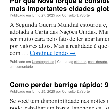
Por que Nova Iorque é consid
mais importantes cidades glo
Publicado em
junho 27, 2025
por
ConsultorDaSorte
A Segunda Guerra Mundial estourou e, 
adotada a Carta das Nações Unidas. Ma
ser muito cara pelo fato de ter apartam
por valores altos. Mas a realidade é qu
com …
Continue lendo
→
Publicado em
Uncategorized
|
Com a tag
cidades
,
considerada
,
um comentário
Como perder barriga rápido: 9 
Publicado em
junho 25, 2025
por
ConsultorDaSorte
Se você tem disponibilidade nas noites 
pode trabalhar em bares, lanchonetes, f