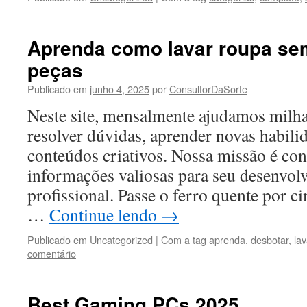
Aprenda como lavar roupa se
peças
Publicado em
junho 4, 2025
por
ConsultorDaSorte
Neste site, mensalmente ajudamos milha
resolver dúvidas, aprender novas habili
conteúdos criativos. Nossa missão é co
informações valiosas para seu desenvol
profissional. Passe o ferro quente por c
…
Continue lendo
→
Publicado em
Uncategorized
|
Com a tag
aprenda
,
desbotar
,
lav
comentário
Best Gaming PCs 2025