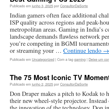
Publicado em
junho 3, 2025
por
ConsultorDaSorte
Indian gamers often face additional chal
ISP quality across regions and peak-hou
metropolitan areas. Gaming in India’s c
landscape demands flawless network p
you’re competing in BGMI tournaments
or streaming your …
Continue lendo
Publicado em
Uncategorized
|
Com a tag
gaming
|
Deixe um co
The 75 Most Iconic TV Moment
Publicado em
junho 2, 2025
por
ConsultorDaSorte
Don Draper makes a pitch to Kodak to h
their new wheel-style projector. Instead
the innovation of the technology, Don i