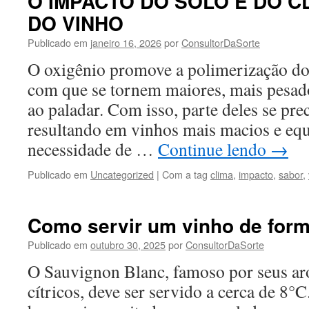
O IMPACTO DO SOLO E DO C
DO VINHO
Publicado em
janeiro 16, 2026
por
ConsultorDaSorte
O oxigênio promove a polimerização do
com que se tornem maiores, mais pesad
ao paladar. Com isso, parte deles se pre
resultando em vinhos mais macios e equ
necessidade de …
Continue lendo
→
Publicado em
Uncategorized
|
Com a tag
clima
,
impacto
,
sabor
,
Como servir um vinho de form
Publicado em
outubro 30, 2025
por
ConsultorDaSorte
O Sauvignon Blanc, famoso por seus ar
cítricos, deve ser servido a cerca de 8°C