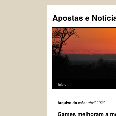
Pular
para
Apostas e Notíci
o
conteúdo
Início
abril 2023
Arquivo do mês:
Games melhoram a m