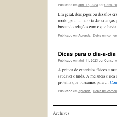
Publicado em
abril 17, 2023
por
Consulto
Em geral, dois jogos ou desafios e
modo geral, a maioria das crianças 
buscando relações com o que havi
Publicado em
Aprenda
|
Deixe um coment
Dicas para o dia-a-dia
Publicado em
abril 11, 2023
por
Consulto
A prática de exercícios físicos e me
saudável e linda. A melancia é rica
proteína que buscamos para …
Con
Publicado em
Aprenda
|
Deixe um coment
Archives