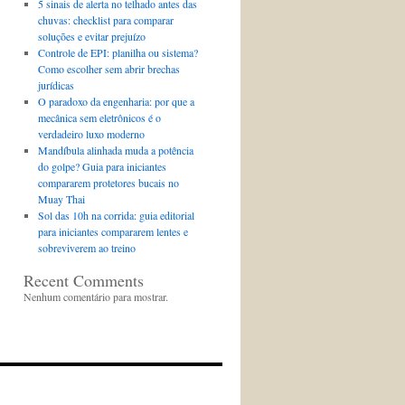
5 sinais de alerta no telhado antes das
chuvas: checklist para comparar
soluções e evitar prejuízo
Controle de EPI: planilha ou sistema?
Como escolher sem abrir brechas
jurídicas
O paradoxo da engenharia: por que a
mecânica sem eletrônicos é o
verdadeiro luxo moderno
Mandíbula alinhada muda a potência
do golpe? Guia para iniciantes
compararem protetores bucais no
Muay Thai
Sol das 10h na corrida: guia editorial
para iniciantes compararem lentes e
sobreviverem ao treino
Recent Comments
Nenhum comentário para mostrar.