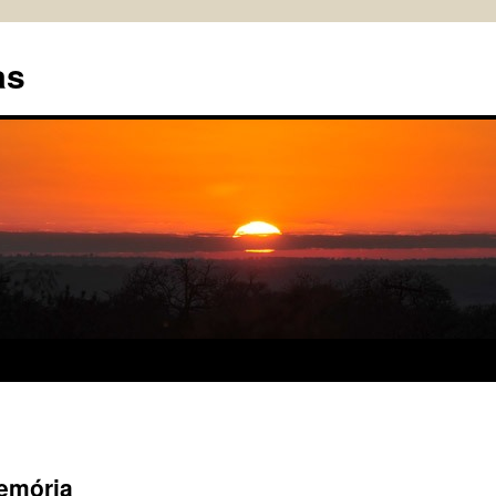
as
emória