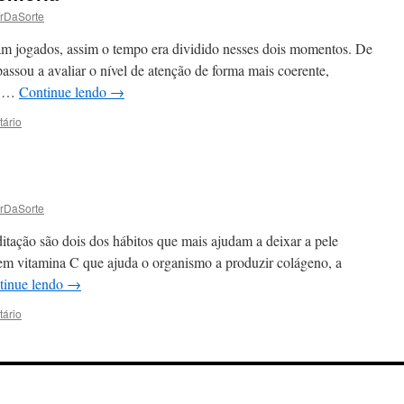
rDaSorte
ram jogados, assim o tempo era dividido nesses dois momentos. De
passou a avaliar o nível de atenção de forma mais coerente,
a …
Continue lendo
→
ário
rDaSorte
ditação são dois dos hábitos que mais ajudam a deixar a pele
 em vitamina C que ajuda o organismo a produzir colágeno, a
tinue lendo
→
ário