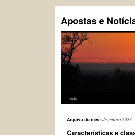
Pular
para
Apostas e Notíci
o
conteúdo
Início
dezembro 2023
Arquivo do mês:
Características e clas