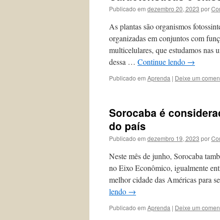
Publicado em
dezembro 20, 2023
por
Co
As plantas são organismos fotossinte
organizadas em conjuntos com funçõ
multicelulares, que estudamos nas u
dessa …
Continue lendo
→
Publicado em
Aprenda
|
Deixe um coment
Sorocaba é considera
do país
Publicado em
dezembro 19, 2023
por
Co
Neste mês de junho, Sorocaba tamb
no Eixo Econômico, igualmente entre
melhor cidade das Américas para se 
lendo
→
Publicado em
Aprenda
|
Deixe um coment