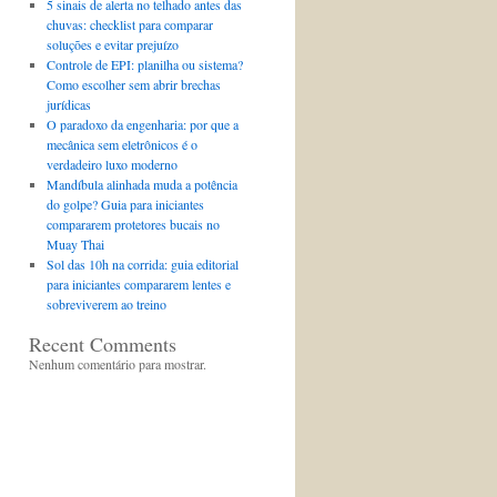
5 sinais de alerta no telhado antes das
chuvas: checklist para comparar
soluções e evitar prejuízo
Controle de EPI: planilha ou sistema?
Como escolher sem abrir brechas
jurídicas
O paradoxo da engenharia: por que a
mecânica sem eletrônicos é o
verdadeiro luxo moderno
Mandíbula alinhada muda a potência
do golpe? Guia para iniciantes
compararem protetores bucais no
Muay Thai
Sol das 10h na corrida: guia editorial
para iniciantes compararem lentes e
sobreviverem ao treino
Recent Comments
Nenhum comentário para mostrar.