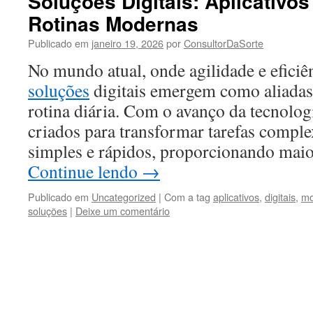
Soluções Digitais: Aplicativo
Rotinas Modernas
Publicado em
janeiro 19, 2026
por
ConsultorDaSorte
No mundo atual, onde agilidade e eficiên
soluções
digitais emergem como aliadas
rotina diária. Com o avanço da tecnologi
criados para transformar tarefas compl
simples e rápidos, proporcionando mai
Continue lendo
→
Publicado em
Uncategorized
|
Com a tag
aplicativos
,
digitais
,
mo
soluções
|
Deixe um comentário