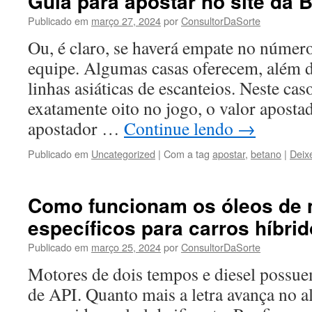
Guia para apostar no site da 
Publicado em
março 27, 2024
por
ConsultorDaSorte
Ou, é claro, se haverá empate no número
equipe. Algumas casas oferecem, além da
linhas asiáticas de escanteios. Neste cas
exatamente oito no jogo, o valor aposta
apostador …
Continue lendo
→
Publicado em
Uncategorized
|
Com a tag
apostar
,
betano
|
Deix
Como funcionam os óleos de 
específicos para carros híbri
Publicado em
março 25, 2024
por
ConsultorDaSorte
Motores de dois tempos e diesel possuem
de API. Quanto mais a letra avança no al