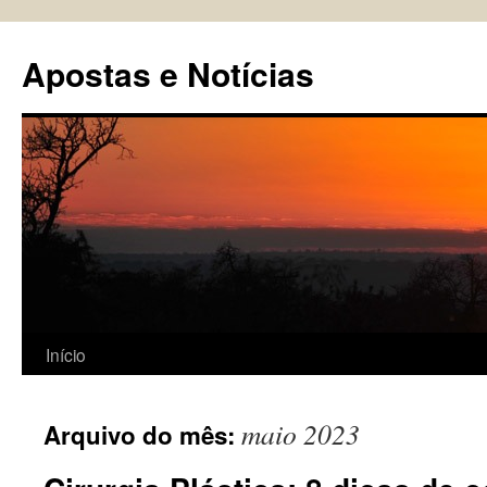
Pular
para
Apostas e Notícias
o
conteúdo
Início
maio 2023
Arquivo do mês: