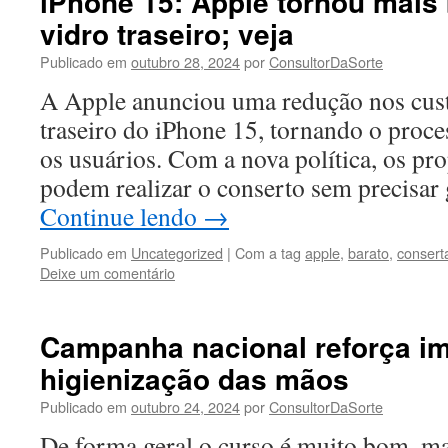
iPhone 15: Apple tornou mais 
vidro traseiro; veja
Publicado em
outubro 28, 2024
por
ConsultorDaSorte
A Apple anunciou uma redução nos cust
traseiro do iPhone 15, tornando o proce
os usuários. Com a nova política, os pr
podem realizar o conserto sem precisar
Continue lendo
→
Publicado em
Uncategorized
|
Com a tag
apple
,
barato
,
consert
Deixe um comentário
Campanha nacional reforça im
higienização das mãos
Publicado em
outubro 24, 2024
por
ConsultorDaSorte
De forma geral o curso é muito bom, mas