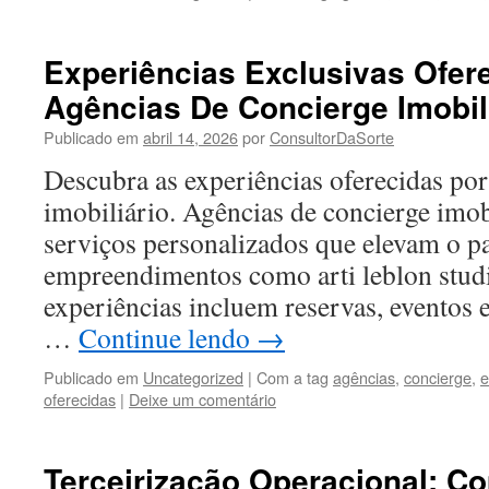
Experiências Exclusivas Ofer
Agências De Concierge Imobil
Publicado em
abril 14, 2026
por
ConsultorDaSorte
Descubra as experiências oferecidas por
imobiliário. Agências de concierge imob
serviços personalizados que elevam o 
empreendimentos como arti leblon studio
experiências incluem reservas, eventos 
…
Continue lendo
→
Publicado em
Uncategorized
|
Com a tag
agências
,
concierge
,
e
oferecidas
|
Deixe um comentário
Terceirização Operacional: C