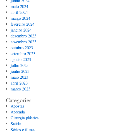
junho 2024
maio 2024
abril 2024
março 2024
fevereiro 2024
janeiro 2024
dezembro 2023
novembro 2023
outubro 2023
setembro 2023
agosto 2023
julho 2023
junho 2023
maio 2023
abril 2023
março 2023
Categories
Apostas
Aprenda
Cirurgia plástica
Saúde
Séries e filmes