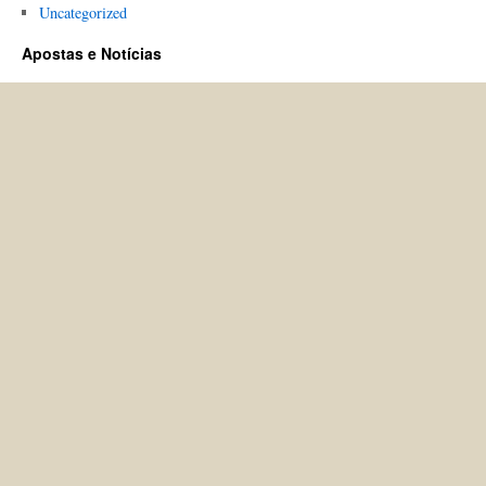
Uncategorized
Apostas e Notícias