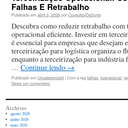
Falhas E Retrabalho
Publicado em
abril 3, 2026
por
ConsultorDaSorte
Descubra como reduzir retrabalho com t
operacional eficiente. Investir em terce
é essencial para empresas que desejam e
terceirização para logística organiza o f
enquanto a terceirização para indústria 
…
Continue lendo
→
Publicado em
Uncategorized
|
Com a tag
falhas
,
operacional
,
re
Deixe um comentário
Archives
agosto 2026
junho 2026
maio 2026