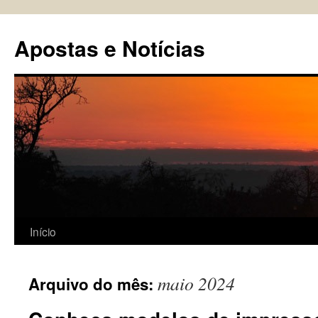
Pular
para
Apostas e Notícias
o
conteúdo
Início
maio 2024
Arquivo do mês: