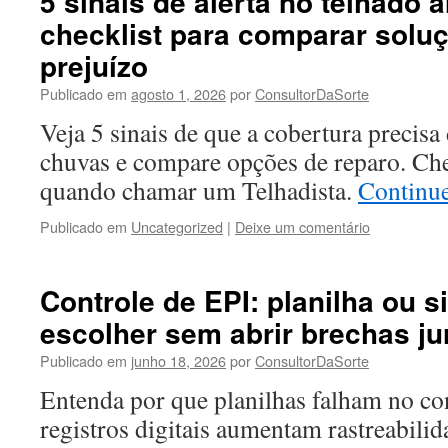
5 sinais de alerta no telhado 
checklist para comparar soluç
prejuízo
Publicado em
agosto 1, 2026
por
ConsultorDaSorte
Veja 5 sinais de que a cobertura precisa
chuvas e compare opções de reparo. Chec
quando chamar um Telhadista.
Continu
Publicado em
Uncategorized
|
Deixe um comentário
Controle de EPI: planilha ou
escolher sem abrir brechas ju
Publicado em
junho 18, 2026
por
ConsultorDaSorte
Entenda por que planilhas falham no co
registros digitais aumentam rastreabilid