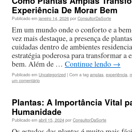
Como Plantas Amplas Transf
Experiência De Morar Bem
Publicado em
janeiro 14, 2026
por
ConsultorDaSorte
Em um mundo onde o conforto e a bem
vez mais destaque, a presença de planta
cuidadas dentro de ambientes residencia
estratégia poderosa para transformar a 
bem. Além de …
Continue lendo
→
Publicado em
Uncategorized
|
Com a tag
amplas
,
experiência
,
m
um comentário
Plantas: A Importância Vital p
Humanidade
Publicado em
abril 15, 2024
por
ConsultorDaSorte
Os estudos das plantas é muito mais fáci