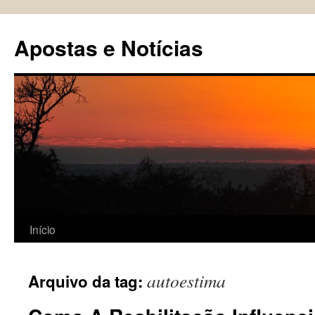
Pular
para
Apostas e Notícias
o
conteúdo
Início
autoestima
Arquivo da tag: