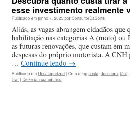
Descubra quanto custa tirar a 
esse investimento realmente 
Publicado em
junho 7, 2025
por
ConsultorDaSorte
Aliás, as vagas abrangem cidadãos que q
habilitação nas categorias A (moto) ou 
as futuras renovações, que custam em m
despesas do próprio motorista. A CNH g
…
Continue lendo
→
Publicado em
Uncategorized
|
Com a tag
custa
,
descubra
,
fácil
,
tirar
|
Deixe um comentário