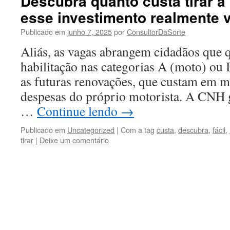
Descubra quanto custa tirar a 
esse investimento realmente 
Publicado em
junho 7, 2025
por
ConsultorDaSorte
Aliás, as vagas abrangem cidadãos que q
habilitação nas categorias A (moto) ou 
as futuras renovações, que custam em m
despesas do próprio motorista. A CNH g
…
Continue lendo
→
Publicado em
Uncategorized
|
Com a tag
custa
,
descubra
,
fácil
,
tirar
|
Deixe um comentário