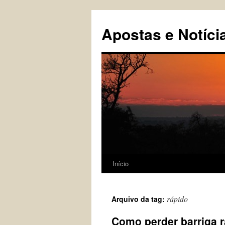
Pular
para
Apostas e Notíci
o
conteúdo
Início
rápido
Arquivo da tag:
Como perder barriga rá