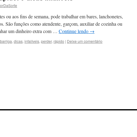
torDaSorte
tes ou aos fins de semana, pode trabalhar em bares, lanchonetes,
os. São funções como atendente, garçom, auxiliar de cozinha ou
anhar um dinheiro extra com …
Continue lendo
→
barriga
,
dicas
,
infalíveis
,
perder
,
rápido
|
Deixe um comentário