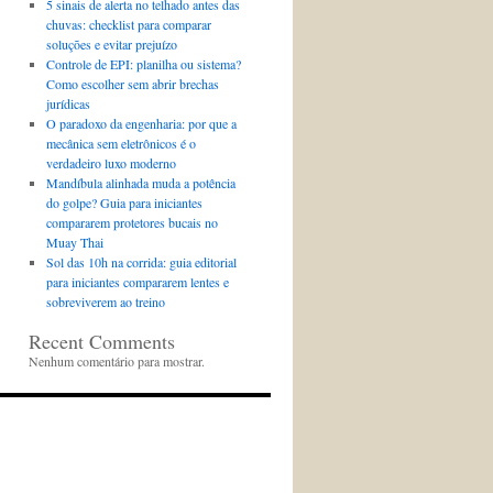
5 sinais de alerta no telhado antes das
chuvas: checklist para comparar
soluções e evitar prejuízo
Controle de EPI: planilha ou sistema?
Como escolher sem abrir brechas
jurídicas
O paradoxo da engenharia: por que a
mecânica sem eletrônicos é o
verdadeiro luxo moderno
Mandíbula alinhada muda a potência
do golpe? Guia para iniciantes
compararem protetores bucais no
Muay Thai
Sol das 10h na corrida: guia editorial
para iniciantes compararem lentes e
sobreviverem ao treino
Recent Comments
Nenhum comentário para mostrar.