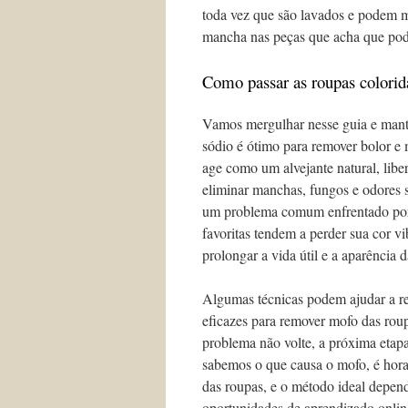
toda vez que são lavados e podem ma
mancha nas peças que acha que pode
Como passar as roupas colorid
Vamos mergulhar nesse guia e mante
sódio é ótimo para remover bolor e 
age como um alvejante natural, libe
eliminar manchas, fungos e odores s
um problema comum enfrentado po
favoritas tendem a perder sua cor v
prolongar a vida útil e a aparência 
Algumas técnicas podem ajudar a re
eficazes para remover mofo das roup
problema não volte, a próxima etap
sabemos o que causa o mofo, é hora
das roupas, e o método ideal depen
oportunidades de aprendizado onlin