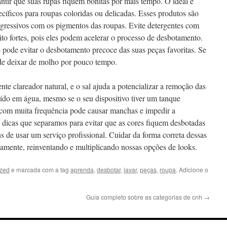
ntir que suas rupas fiquem bonitas por mais tempo. O ideal é
ecíficos para roupas coloridas ou delicadas. Esses produtos são
gressivos com os pigmentos das roupas. Evite detergentes com
to fortes, pois eles podem acelerar o processo de desbotamento.
 pode evitar o desbotamento precoce das suas peças favoritas. Se
ode deixar de molho por pouco tempo.
nte clareador natural, e o sal ajuda a potencializar a remoção das
uído em água, mesmo se o seu dispositivo tiver um tanque
 com muita frequência pode causar manchas e impedir a
 dicas que separamos para evitar que as cores fiquem desbotadas
s de usar um serviço profissional. Cuidar da forma correta dessas
idamente, reinventando e multiplicando nossas opções de looks.
ized
e marcada com a tag
aprenda
,
desbotar
,
lavar
,
peças
,
roupa
. Adicione o
Guia completo sobre as categorias de cnh
→