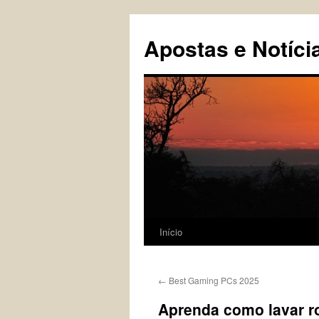
Pular
para
Apostas e Notíci
o
conteúdo
Início
←
Best Gaming PCs 2025
Aprenda como lavar r