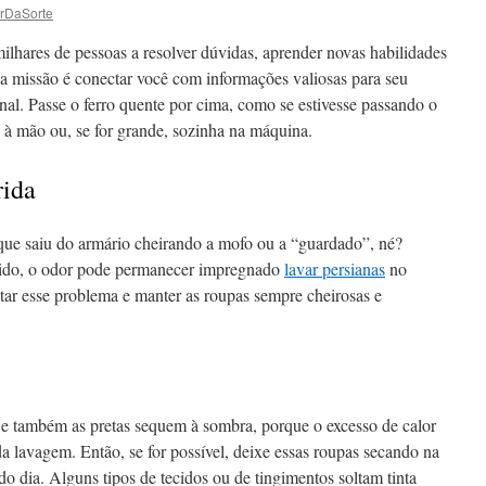
rDaSorte
lhares de pessoas a resolver dúvidas, aprender novas habilidades
sa missão é conectar você com informações valiosas para seu
nal. Passe o ferro quente por cima, como se estivesse passando o
 à mão ou, se for grande, sozinha na máquina.
rida
que saiu do armário cheirando a mofo ou a “guardado”, né?
ido, o odor pode permanecer impregnado
lavar persianas
no
itar esse problema e manter as roupas sempre cheirosas e
s e também as pretas sequem à sombra, porque o excesso de calor
da lavagem. Então, se for possível, deixe essas roupas secando na
do dia. Alguns tipos de tecidos ou de tingimentos soltam tinta