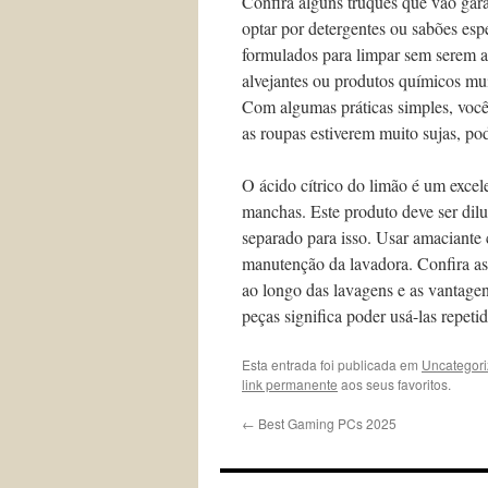
Confira alguns truques que vão gara
optar por detergentes ou sabões esp
formulados para limpar sem serem a
alvejantes ou produtos químicos mui
Com algumas práticas simples, você
as roupas estiverem muito sujas, p
O ácido cítrico do limão é um excele
manchas. Este produto deve ser dil
separado para isso. Usar amaciante
manutenção da lavadora. Confira as
ao longo das lavagens e as vantagen
peças significa poder usá-las repet
Esta entrada foi publicada em
Uncategor
link permanente
aos seus favoritos.
←
Best Gaming PCs 2025