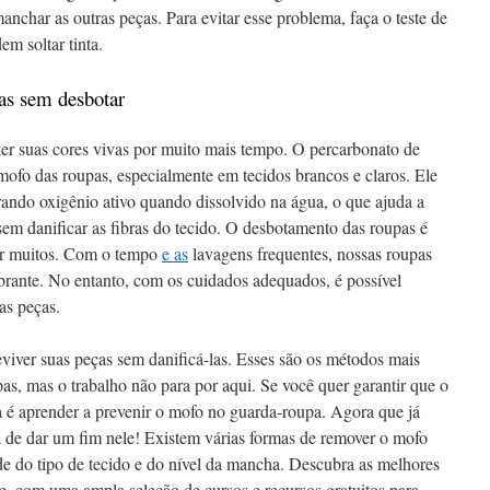
nchar as outras peças. Para evitar esse problema, faça o teste de
m soltar tinta.
as sem desbotar
r suas cores vivas por muito mais tempo. O percarbonato de
mofo das roupas, especialmente em tecidos brancos e claros. Ele
rando oxigênio ativo quando dissolvido na água, o que ajuda a
em danificar as fibras do tecido. O desbotamento das roupas é
r muitos. Com o tempo
e as
lavagens frequentes, nossas roupas
ibrante. No entanto, com os cuidados adequados, é possível
das peças.
viver suas peças sem danificá-las. Esses são os métodos mais
as, mas o trabalho não para por aqui. Se você quer garantir que o
a é aprender a prevenir o mofo no guarda-roupa. Agora que já
 de dar um fim nele! Existem várias formas de remover o mofo
de do tipo de tecido e do nível da mancha. Descubra as melhores
e, com uma ampla seleção de cursos e recursos gratuitos para