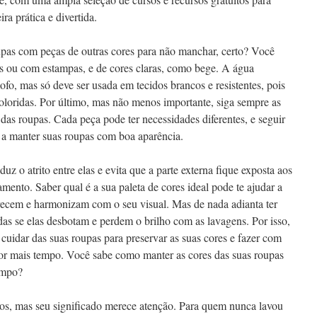
a prática e divertida.
upas com peças de outras cores para não manchar, certo? Você
as ou com estampas, e de cores claras, como bege. A água
mofo, mas só deve ser usada em tecidos brancos e resistentes, pois
oloridas. Por último, mas não menos importante, siga sempre as
 das roupas. Cada peça pode ter necessidades diferentes, e seguir
á a manter suas roupas com boa aparência.
uz o atrito entre elas e evita que a parte externa fique exposta aos
ento. Saber qual é a sua paleta de cores ideal pode te ajudar a
orecem e harmonizam com o seu visual. Mas de nada adianta ter
as se elas desbotam e perdem o brilho com as lavagens. Por isso,
 cuidar das suas roupas para preservar as suas cores e fazer com
por mais tempo. Você sabe como manter as cores das suas roupas
empo?
tos, mas seu significado merece atenção. Para quem nunca lavou