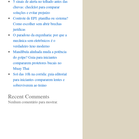
5 sinais de alerta no telhado antes das
chuvas: checklist para comparar
soluções e evitar prejuízo
Controle de EPI: planilha ou sistema?
Como escolher sem abrir brechas
jurídicas
O paradoxo da engenharia: por que a
mecânica sem eletrônicos é o
verdadeiro luxo moderno
Mandíbula alinhada muda a potência
do golpe? Guia para iniciantes
compararem protetores bucais no
Muay Thai
Sol das 10h na corrida: guia editorial
para iniciantes compararem lentes e
sobreviverem ao treino
Recent Comments
Nenhum comentário para mostrar.