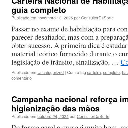
Carteira Nacional de Habilita
guia completo
Publicado em
novembro 13, 2025
por
ConsultorDaSorte
Passar no exame de habilitação para co
parecer desafiador, mas com a preparaçã
obter sucesso. A primeira dica é estuda
material teórico fornecido durante o curs
legislação de trânsito, sinalização, …
Co
Publicado em
Uncategorized
|
Com a tag
carteira
,
completo
,
hab
comentário
Campanha nacional reforça im
higienização das mãos
Publicado em
outubro 24, 2024
por
ConsultorDaSorte
De forma geral o curso é muito bom, mas