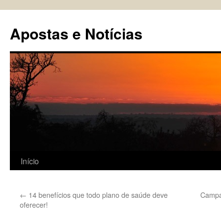
Pular
para
Apostas e Notícias
o
conteúdo
Início
←
14 benefícios que todo plano de saúde deve
Campan
oferecer!