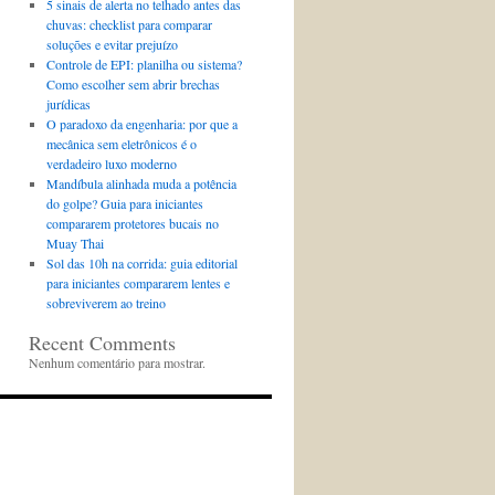
5 sinais de alerta no telhado antes das
chuvas: checklist para comparar
soluções e evitar prejuízo
Controle de EPI: planilha ou sistema?
Como escolher sem abrir brechas
jurídicas
O paradoxo da engenharia: por que a
mecânica sem eletrônicos é o
verdadeiro luxo moderno
Mandíbula alinhada muda a potência
do golpe? Guia para iniciantes
compararem protetores bucais no
Muay Thai
Sol das 10h na corrida: guia editorial
para iniciantes compararem lentes e
sobreviverem ao treino
Recent Comments
Nenhum comentário para mostrar.