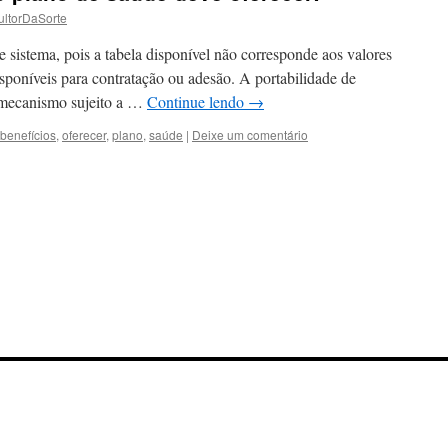
ltorDaSorte
e sistema, pois a tabela disponível não corresponde aos valores
isponíveis para contratação ou adesão. A portabilidade de
o mecanismo sujeito a …
Continue lendo
→
benefícios
,
oferecer
,
plano
,
saúde
|
Deixe um comentário