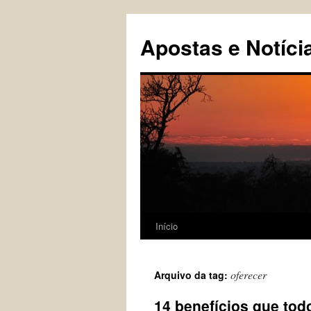
Pular
para
Apostas e Notíci
o
conteúdo
Início
oferecer
Arquivo da tag:
14 benefícios que tod