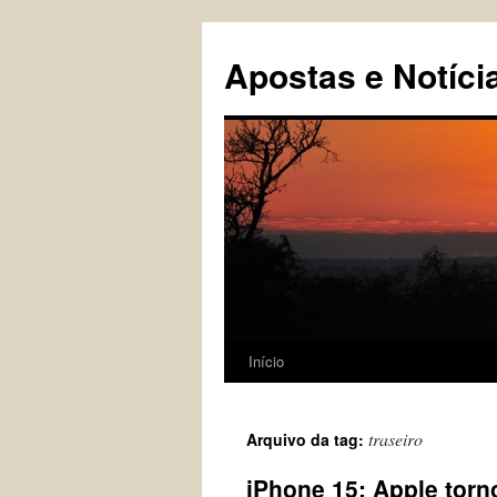
Pular
para
Apostas e Notíci
o
conteúdo
Início
traseiro
Arquivo da tag:
iPhone 15: Apple torno