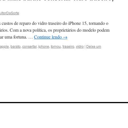
ltorDaSorte
ustos de reparo do vidro traseiro do iPhone 15, tornando o
ários. Com a nova política, os proprietários do modelo podem
star uma fortuna. …
Continue lendo
→
apple
,
barato
,
consertar
,
iphone
,
tornou
,
traseiro
,
vidro
|
Deixe um