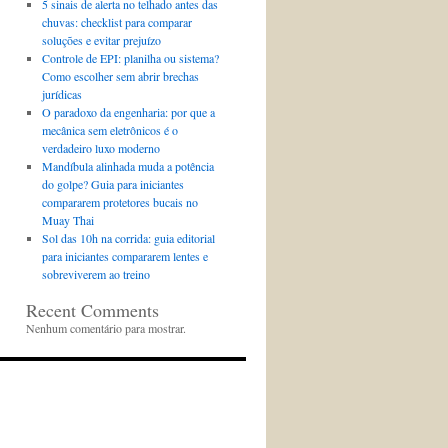
5 sinais de alerta no telhado antes das
chuvas: checklist para comparar
soluções e evitar prejuízo
Controle de EPI: planilha ou sistema?
Como escolher sem abrir brechas
jurídicas
O paradoxo da engenharia: por que a
mecânica sem eletrônicos é o
verdadeiro luxo moderno
Mandíbula alinhada muda a potência
do golpe? Guia para iniciantes
compararem protetores bucais no
Muay Thai
Sol das 10h na corrida: guia editorial
para iniciantes compararem lentes e
sobreviverem ao treino
Recent Comments
Nenhum comentário para mostrar.