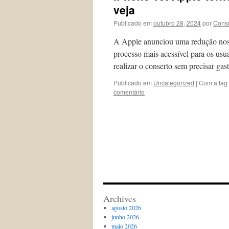
veja
Publicado em
outubro 28, 2024
por
Consu
A Apple anunciou uma redução nos c
processo mais acessível para os usu
realizar o conserto sem precisar ga
Publicado em
Uncategorized
|
Com a tag
comentário
Archives
agosto 2026
junho 2026
maio 2026