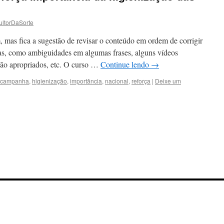
ltorDaSorte
 mas fica a sugestão de revisar o conteúdo em ordem de corrigir
as, como ambiguidades em algumas frases, alguns vídeos
não apropriados, etc. O curso …
Continue lendo
→
campanha
,
higienização
,
importância
,
nacional
,
reforça
|
Deixe um