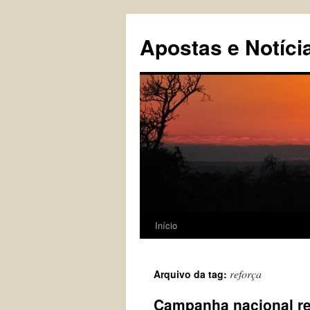
Pular
para
Apostas e Notíci
o
conteúdo
Início
reforça
Arquivo da tag:
Campanha nacional re