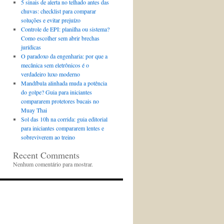
5 sinais de alerta no telhado antes das
chuvas: checklist para comparar
soluções e evitar prejuízo
Controle de EPI: planilha ou sistema?
Como escolher sem abrir brechas
jurídicas
O paradoxo da engenharia: por que a
mecânica sem eletrônicos é o
verdadeiro luxo moderno
Mandíbula alinhada muda a potência
do golpe? Guia para iniciantes
compararem protetores bucais no
Muay Thai
Sol das 10h na corrida: guia editorial
para iniciantes compararem lentes e
sobreviverem ao treino
Recent Comments
Nenhum comentário para mostrar.