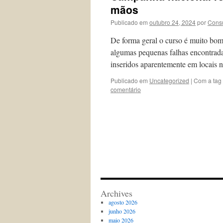
mãos
Publicado em
outubro 24, 2024
por
Consu
De forma geral o curso é muito bom,
algumas pequenas falhas encontrad
inseridos aparentemente em locais 
Publicado em
Uncategorized
|
Com a tag
comentário
Archives
agosto 2026
junho 2026
maio 2026