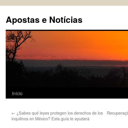
Pular
para
Apostas e Notícias
o
conteúdo
Início
←
¿Sabes qué leyes protegen los derechos de los
Recuperaçã
inquilinos en México? Esta guía te ayudará