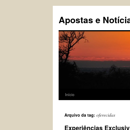
Pular
para
Apostas e Notíci
o
conteúdo
Início
oferecidas
Arquivo da tag:
Experiências Exclusi