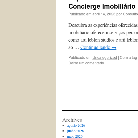
Concierge Imobiliário
Publicado em
abril 14, 2026
por
Consulto
Descubra as experiências oferecidas
imobiliário oferecem serviços per
como arti leblon studios e arti lebl
ao …
Continue lendo
→
Publicado em
Uncategorized
|
Com a tag
Deixe um comentário
Archives
agosto 2026
junho 2026
maio 2026