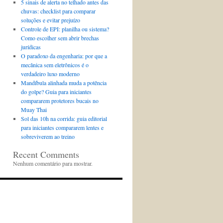
5 sinais de alerta no telhado antes das
chuvas: checklist para comparar
soluções e evitar prejuízo
Controle de EPI: planilha ou sistema?
Como escolher sem abrir brechas
jurídicas
O paradoxo da engenharia: por que a
mecânica sem eletrônicos é o
verdadeiro luxo moderno
Mandíbula alinhada muda a potência
do golpe? Guia para iniciantes
compararem protetores bucais no
Muay Thai
Sol das 10h na corrida: guia editorial
para iniciantes compararem lentes e
sobreviverem ao treino
Recent Comments
Nenhum comentário para mostrar.