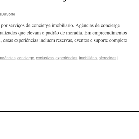
rDaSorte
 por serviços de concierge imobiliário. Agências de concierge
sonalizados que elevam o padrão de moradia. Em empreendimentos
on, essas experiências incluem reservas, eventos e suporte completo
agências
,
concierge
,
exclusivas
,
experiências
,
imobiliário
,
oferecidas
|