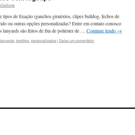
rDaSorte
e tipos de fixação (ganchos giratórios, clipes bulldog, fechos de
tecido ou outras opções personalizadas? Entre em contato conosco
 lanyards são feitos de fita de poliéster de …
Continue lendo
→
lanyards
,
logótipo
,
personalizados
|
Deixe um comentário