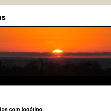
as
dos com logótipo