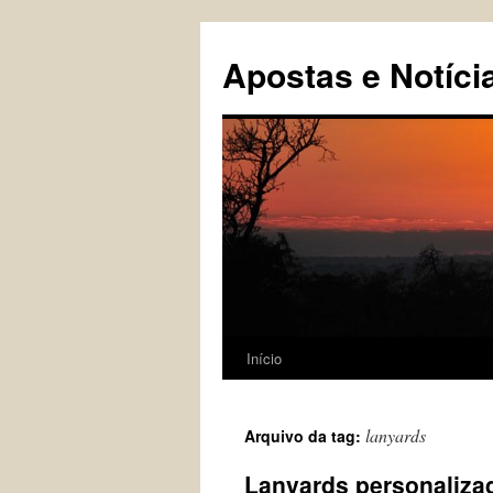
Pular
para
Apostas e Notíci
o
conteúdo
Início
lanyards
Arquivo da tag:
Lanyards personaliza