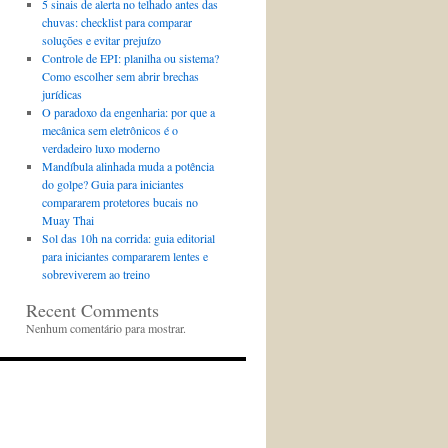
5 sinais de alerta no telhado antes das
chuvas: checklist para comparar
soluções e evitar prejuízo
Controle de EPI: planilha ou sistema?
Como escolher sem abrir brechas
jurídicas
O paradoxo da engenharia: por que a
mecânica sem eletrônicos é o
verdadeiro luxo moderno
Mandíbula alinhada muda a potência
do golpe? Guia para iniciantes
compararem protetores bucais no
Muay Thai
Sol das 10h na corrida: guia editorial
para iniciantes compararem lentes e
sobreviverem ao treino
Recent Comments
Nenhum comentário para mostrar.