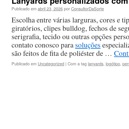
Lanyards personalizados com 
Publicado em
abril 23, 2026
por
ConsultorDaSorte
Escolha entre várias larguras, cores e t
giratórios, clipes bulldog, fechos de seg
serigrafia, tecido ou outras opções per
contato conosco para
soluções
especiali
são feitos de fita de poliéster de …
Cont
Publicado em
Uncategorized
|
Com a tag
lanyards
,
logótipo
,
per