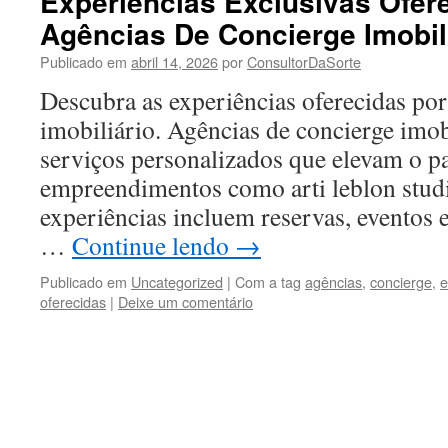
Experiências Exclusivas Ofer
Agências De Concierge Imobil
Publicado em
abril 14, 2026
por
ConsultorDaSorte
Descubra as experiências oferecidas por
imobiliário. Agências de concierge imob
serviços personalizados que elevam o 
empreendimentos como arti leblon studio
experiências incluem reservas, eventos 
…
Continue lendo
→
Publicado em
Uncategorized
|
Com a tag
agências
,
concierge
,
e
oferecidas
|
Deixe um comentário