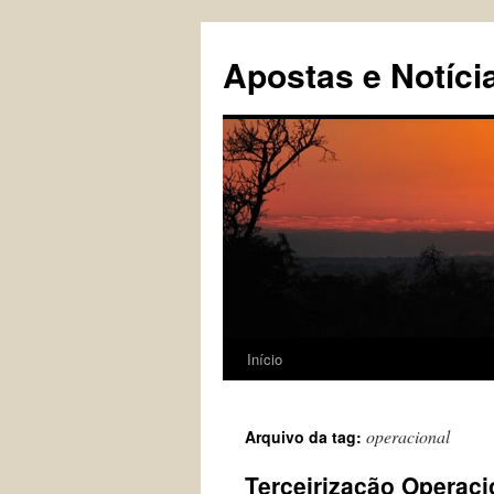
Pular
para
Apostas e Notíci
o
conteúdo
Início
operacional
Arquivo da tag:
Terceirização Operaci