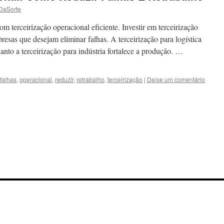
DaSorte
m terceirização operacional eficiente. Investir em terceirização
resas que desejam eliminar falhas. A terceirização para logística
anto a terceirização para indústria fortalece a produção. …
falhas
,
operacional
,
reduzir
,
retrabalho
,
terceirização
|
Deixe um comentário