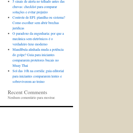
5 sinais de alerta no telhado antes das
chuvas: checklist para comparar
soluções e evitar prejuízo
Controle de EPI: planilha ou sistema?
Como escolher sem abrir brechas
jurídicas
O paradoxo da engenharia: por que a
mecânica sem eletrônicos é o
verdadeiro luxo moderno
Mandíbula alinhada muda a potência
do golpe? Guia para iniciantes
compararem protetores bucais no
Muay Thai
Sol das 10h na corrida: guia editorial
para iniciantes compararem lentes e
sobreviverem ao treino
Recent Comments
Nenhum comentário para mostrar.