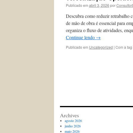
Publicado em
abril 3, 2026
por
Consultor
Descubra como reduzir retrabalho co
de mão de obra é essencial para emp
organiza o fluxo de atividades, enqu
Continue lendo
→
Publicado em
Uncategorized
|
Com a tag
Archives
agosto 2026
junho 2026
maio 2026