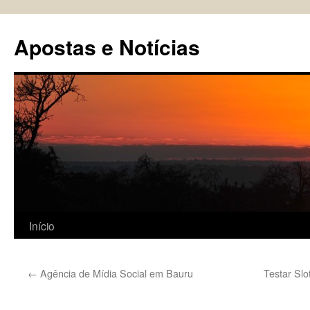
Pular
para
Apostas e Notícias
o
conteúdo
Início
←
Agência de Mídia Social em Bauru
Testar Slo