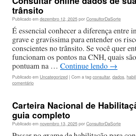
Consultar online dados de sua
trânsito
Publicado em
dezembro 12, 2025
por
ConsultorDaSorte
É essencial conhecer a diferença entre i
grave e gravíssima para entender os ris
conscientes no trânsito. Se você quer e
funcionam os pontos na CNH, quais são 
pontuam na …
Continue lendo
→
Publicado em
Uncategorized
|
Com a tag
consultar
,
dados
,
habil
comentário
Carteira Nacional de Habilita
guia completo
Publicado em
novembro 13, 2025
por
ConsultorDaSorte
Passar no exame de habilitação para co