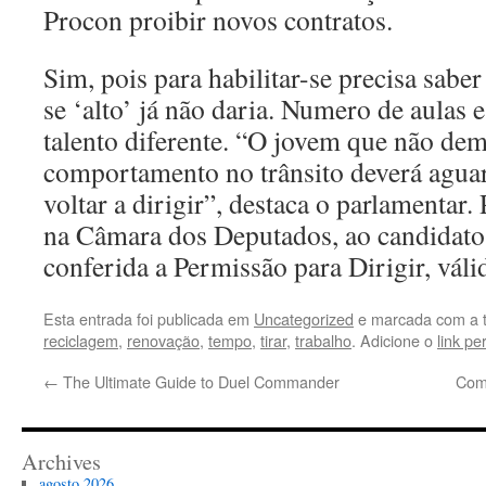
Procon proibir novos contratos.
Sim, pois para habilitar-se precisa saber 
se ‘alto’ já não daria. Numero de aulas
talento diferente. “O jovem que não de
comportamento no trânsito deverá agua
voltar a dirigir”, destaca o parlamentar.
na Câmara dos Deputados, ao candidato
conferida a Permissão para Dirigir, váli
Esta entrada foi publicada em
Uncategorized
e marcada com a 
reciclagem
,
renovação
,
tempo
,
tirar
,
trabalho
. Adicione o
link p
←
The Ultimate Guide to Duel Commander
Com
Archives
agosto 2026