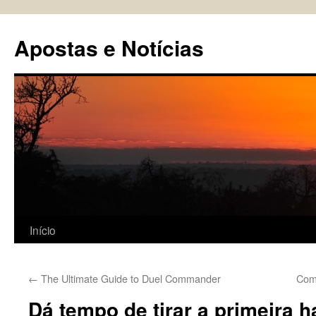
Pular
para
Apostas e Notícias
o
conteúdo
Início
←
The Ultimate Guide to Duel Commander
Com
Dá tempo de tirar a primeira h