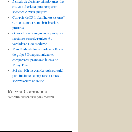
5 sinais de alerta no telhado antes das
chuvas: checklist para comparar
soluções e evitar prejuízo
Controle de EPI: planilha ou sistema?
Como escolher sem abrir brechas
jurídicas
O paradoxo da engenharia: por que a
mecânica sem eletrônicos é o
verdadeiro luxo moderno
Mandíbula alinhada muda a potência
do golpe? Guia para iniciantes
compararem protetores bucais no
Muay Thai
Sol das 10h na corrida: guia editorial
para iniciantes compararem lentes e
sobreviverem ao treino
Recent Comments
Nenhum comentário para mostrar.