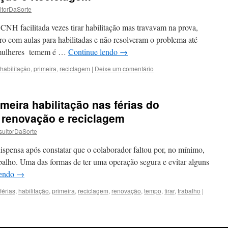
ltorDaSorte
CNH facilitada vezes tirar habilitação mas travavam na prova,
ro com aulas para habilitadas e não resolveram o problema até
 mulheres temem é …
Continue lendo
→
habilitação
,
primeira
,
reciclagem
|
Deixe um comentário
imeira habilitação nas férias do
, renovação e reciclagem
ultorDaSorte
ispensa após constatar que o colaborador faltou por, no mínimo,
abalho. Uma das formas de ter uma operação segura e evitar alguns
lendo
→
férias
,
habilitação
,
primeira
,
reciclagem
,
renovação
,
tempo
,
tirar
,
trabalho
|