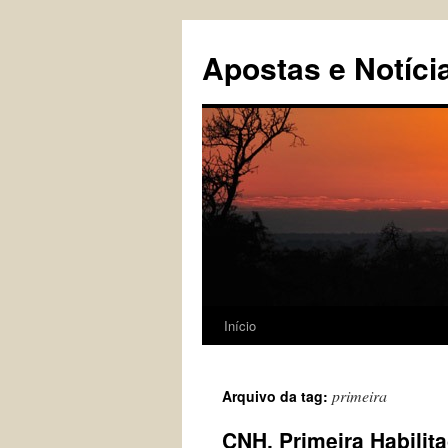
Pular
para
Apostas e Notíci
o
conteúdo
Início
primeira
Arquivo da tag:
CNH, Primeira Habilit