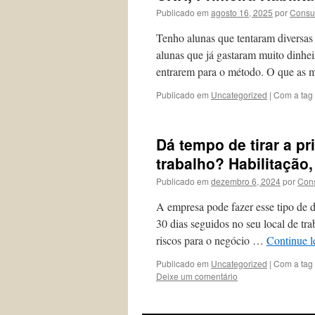
Publicado em
agosto 16, 2025
por
Consu
Tenho alunas que tentaram diversas 
alunas que já gastaram muito dinhei
entrarem para o método. O que as
Publicado em
Uncategorized
|
Com a tag
Dá tempo de tirar a pr
trabalho? Habilitação
Publicado em
dezembro 6, 2024
por
Cons
A empresa pode fazer esse tipo de d
30 dias seguidos no seu local de tr
riscos para o negócio …
Continue 
Publicado em
Uncategorized
|
Com a tag
Deixe um comentário