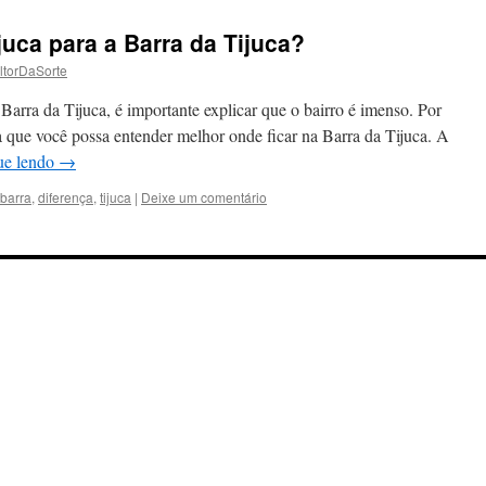
juca para a Barra da Tijuca?
ltorDaSorte
 Barra da Tijuca, é importante explicar que o bairro é imenso. Por
a que você possa entender melhor onde ficar na Barra da Tijuca. A
ue lendo
→
barra
,
diferença
,
tijuca
|
Deixe um comentário