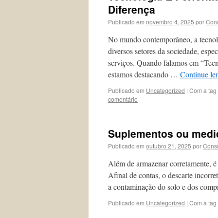
Diferença
Publicado em
novembro 4, 2025
por
Cons
No mundo contemporâneo, a tecnol
diversos setores da sociedade, espe
serviços. Quando falamos em “Tecn
estamos destacando …
Continue l
Publicado em
Uncategorized
|
Com a tag
comentário
Suplementos ou medi
Publicado em
outubro 21, 2025
por
Consu
Além de armazenar corretamente, é 
Afinal de contas, o descarte incor
a contaminação do solo e dos compr
Publicado em
Uncategorized
|
Com a tag