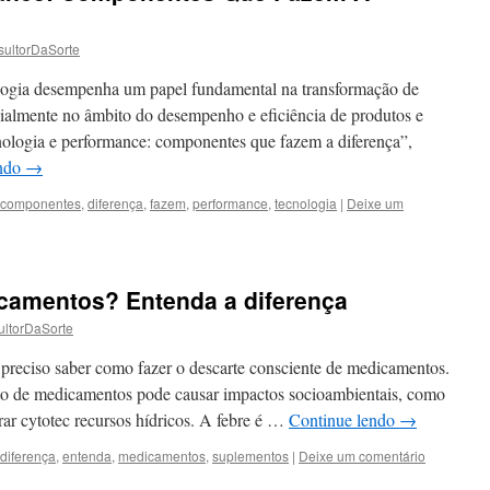
ultorDaSorte
ogia desempenha um papel fundamental na transformação de
cialmente no âmbito do desempenho e eficiência de produtos e
ologia e performance: componentes que fazem a diferença”,
endo
→
componentes
,
diferença
,
fazem
,
performance
,
tecnologia
|
Deixe um
camentos? Entenda a diferença
ltorDaSorte
preciso saber como fazer o descarte consciente de medicamentos.
reto de medicamentos pode causar impactos socioambientais, como
ar cytotec recursos hídricos. A febre é …
Continue lendo
→
diferença
,
entenda
,
medicamentos
,
suplementos
|
Deixe um comentário