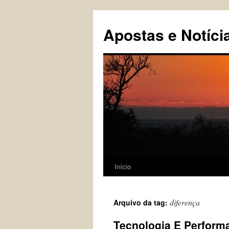
Pular
para
Apostas e Notíci
o
conteúdo
Início
diferença
Arquivo da tag:
Tecnologia E Perfor