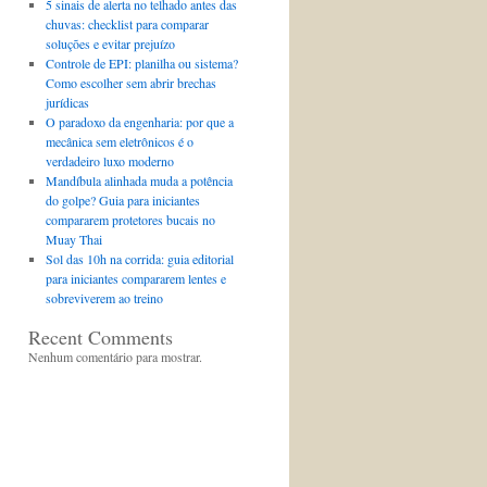
5 sinais de alerta no telhado antes das
chuvas: checklist para comparar
soluções e evitar prejuízo
Controle de EPI: planilha ou sistema?
Como escolher sem abrir brechas
jurídicas
O paradoxo da engenharia: por que a
mecânica sem eletrônicos é o
verdadeiro luxo moderno
Mandíbula alinhada muda a potência
do golpe? Guia para iniciantes
compararem protetores bucais no
Muay Thai
Sol das 10h na corrida: guia editorial
para iniciantes compararem lentes e
sobreviverem ao treino
Recent Comments
Nenhum comentário para mostrar.