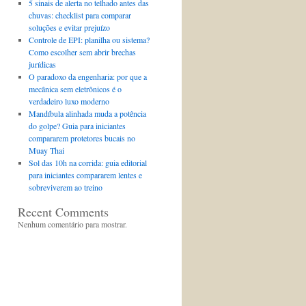
5 sinais de alerta no telhado antes das
chuvas: checklist para comparar
soluções e evitar prejuízo
Controle de EPI: planilha ou sistema?
Como escolher sem abrir brechas
jurídicas
O paradoxo da engenharia: por que a
mecânica sem eletrônicos é o
verdadeiro luxo moderno
Mandíbula alinhada muda a potência
do golpe? Guia para iniciantes
compararem protetores bucais no
Muay Thai
Sol das 10h na corrida: guia editorial
para iniciantes compararem lentes e
sobreviverem ao treino
Recent Comments
Nenhum comentário para mostrar.