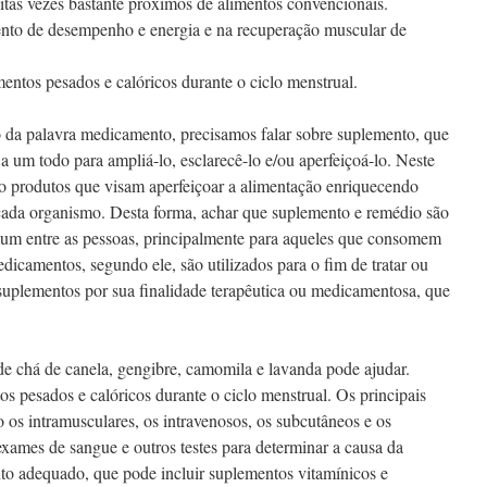
itas vezes bastante próximos de alimentos convencionais.
o de desempenho e energia e na recuperação muscular de
entos pesados e calóricos durante o ciclo menstrual.
 da palavra medicamento, precisamos falar sobre suplemento, que
a um todo para ampliá-lo, esclarecê-lo e/ou aperfeiçoá-lo. Neste
ão produtos que visam aperfeiçoar a alimentação enriquecendo
 cada organismo. Desta forma, achar que suplemento e remédio são
um entre as pessoas, principalmente para aqueles que consomem
dicamentos, segundo ele, são utilizados para o fim de tratar ou
 suplementos por sua finalidade terapêutica ou medicamentosa, que
e chá de canela, gengibre, camomila e lavanda pode ajudar.
s pesados e calóricos durante o ciclo menstrual. Os principais
o os intramusculares, os intravenosos, os subcutâneos e os
exames de sangue e outros testes para determinar a causa da
nto adequado, que pode incluir suplementos vitamínicos e