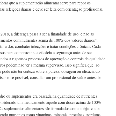
mbrar que a suplementação alimentar serve para repor os
s refeições diárias e deve ser feita com orientação profissional.
018, a diferença passa a ser a finalidade de uso, e não as
ementos com nutrientes acima de 100% dos valores diários”,
viar a dor, combater infecções e tratar condições crônicas. Cada
sos para comprovar sua eficácia e segurança antes de ser
dos a rigorosos processos de aprovação e controle de qualidade,
ros podem não ter a mesma supervisão. Isso significa que, ao
 pode não ter certeza sobre a pureza, dosagem ou eficácia do
isar e, se possível, consultar um profissional de saúde antes de
édio ou suplementos era baseada na quantidade de nutrientes
 considerado um medicamento aquele com doses acima de 100%
Os suplementos alimentares são formulados com o objetivo de
ndo nutrientes como vitaminas, minerais, proteínas, gorduras,