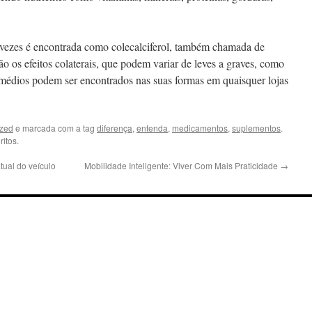
 vezes é encontrada como colecalciferol, também chamada de
ão os efeitos colaterais, que podem variar de leves a graves, como
remédios podem ser encontrados nas suas formas em quaisquer lojas
ized
e marcada com a tag
diferença
,
entenda
,
medicamentos
,
suplementos
.
itos.
ual do veículo
Mobilidade Inteligente: Viver Com Mais Praticidade
→