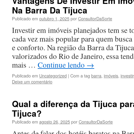
Vantagens De Investir Em Imó
Na Barra Da Tijuca
Publicado em
outubro 1, 2025
por
ConsultorDaSorte
Investir em imóveis planejados tem se 
cada vez mais popular para quem busca 
e conforto. Na região da Barra da Tijuc
valorizados do Rio de Janeiro, essa ten
mais …
Continue lendo
→
Publicado em
Uncategorized
|
Com a tag
barra
,
imóveis
,
investir
Deixe um comentário
Qual a diferença da Tijuca par
Tijuca?
Publicado em
agosto 26, 2025
por
ConsultorDaSorte
Antes de falar dos hotéis baratos na Barr