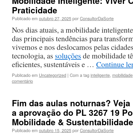
Mobilidade Inteligente: Viver
Praticidade
Publicado em
outubro 27, 2025
por
ConsultorDaSorte
Nos dias atuais, a mobilidade inteligen
das principais tendências para transfo
vivemos e nos deslocamos pelas cidade
tecnologia, as
soluções
de mobilidade t
eficientes, sustentáveis e …
Continue l
Publicado em
Uncategorized
|
Com a tag
inteligente
,
mobilidade
comentário
Fim das aulas noturnas? Vej
a aprovação do PL 3267 19 Por
Mobilidade & Sustentabilidad
Publicado em
outubro 15, 2025
por
ConsultorDaSorte