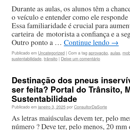
Durante as aulas, os alunos têm a chan
o veículo e entender como ele responde
Essa familiaridade é crucial para aume
carteira de motorista a confiança e a seg
Outro ponto a …
Continue lendo
→
Publicado em
Uncategorized
|
Com a tag
aprovação
,
aulas
,
mob
sustentabilidade
,
trânsito
|
Deixe um comentário
Destinação dos pneus inserví
ser feita? Portal do Trânsito, 
Sustentabilidade
Publicado em
janeiro 3, 2025
por
ConsultorDaSorte
As letras maiúsculas devem ter, pelo me
número ? Deve ter, pelo menos, 20 mm d