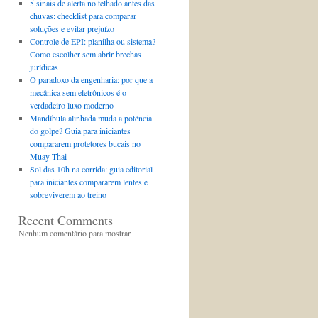
5 sinais de alerta no telhado antes das
chuvas: checklist para comparar
soluções e evitar prejuízo
Controle de EPI: planilha ou sistema?
Como escolher sem abrir brechas
jurídicas
O paradoxo da engenharia: por que a
mecânica sem eletrônicos é o
verdadeiro luxo moderno
Mandíbula alinhada muda a potência
do golpe? Guia para iniciantes
compararem protetores bucais no
Muay Thai
Sol das 10h na corrida: guia editorial
para iniciantes compararem lentes e
sobreviverem ao treino
Recent Comments
Nenhum comentário para mostrar.