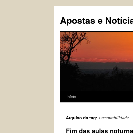
Pular
para
Apostas e Notíci
o
conteúdo
Início
sustentabilidade
Arquivo da tag:
Fim das aulas noturn