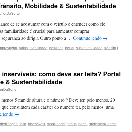
Trânsito, Mobilidade & Sustentabilidade
ltorDaSorte
chance de se acostumar com o veículo e entender como ele
a familiaridade é crucial para aumentar comprar
 a segurança ao dirigir. Outro ponto a …
Continue lendo
→
aprovação
,
aulas
,
mobilidade
,
noturnas
,
portal
,
sustentabilidade
,
trânsito
|
inservíveis: como deve ser feita? Portal
de & Sustentabilidade
torDaSorte
lo menos 5 mm de altura e o número ? Deve ter, pelo menos, 20
 que constituem cada caráter do número ter, pelo menos, uma
e lendo
→
destinação
,
feita
,
inservíveis
,
mobilidade
,
pneus
,
portal
,
sustentabilidade
,