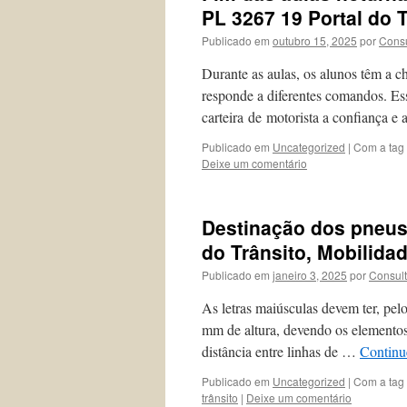
PL 3267 19 Portal do 
Publicado em
outubro 15, 2025
por
Consu
Durante as aulas, os alunos têm a 
responde a diferentes comandos. Ess
carteira de motorista a confiança e
Publicado em
Uncategorized
|
Com a tag
Deixe um comentário
Destinação dos pneus 
do Trânsito, Mobilida
Publicado em
janeiro 3, 2025
por
Consul
As letras maiúsculas devem ter, pe
mm de altura, devendo os elementos
distância entre linhas de …
Continu
Publicado em
Uncategorized
|
Com a tag
trânsito
|
Deixe um comentário