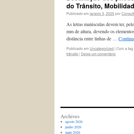
do Trânsito, Mobilida
Publicado em
janeiro 3, 2025
por
Consul
As letras maiúsculas devem ter, pe
mm de altura, devendo os elementos
distância entre linhas de …
Continu
Publicado em
Uncategorized
|
Com a tag
trânsito
|
Deixe um comentário
Archives
agosto 2026
junho 2026
maio 2026