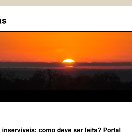
as
inservíveis: como deve ser feita? Portal