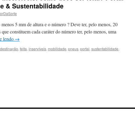
de & Sustentabilidade
torDaSorte
lo menos 5 mm de altura e o número ? Deve ter, pelo menos, 20
 que constituem cada caráter do número ter, pelo menos, uma
e lendo
→
destinação
,
feita
,
inservíveis
,
mobilidade
,
pneus
,
portal
,
sustentabilidade
,