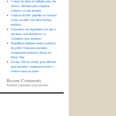
5 sinais de alerta no telhado antes das
chuvas: checklist para comparar
soluções e evitar prejuízo
Controle de EPI: planilha ou sistema?
Como escolher sem abrir brechas
jurídicas
O paradoxo da engenharia: por que a
mecânica sem eletrônicos é o
verdadeiro luxo moderno
Mandíbula alinhada muda a potência
do golpe? Guia para iniciantes
compararem protetores bucais no
Muay Thai
Sol das 10h na corrida: guia editorial
para iniciantes compararem lentes e
sobreviverem ao treino
Recent Comments
Nenhum comentário para mostrar.