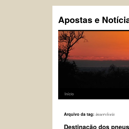
Pular
para
Apostas e Notíci
o
conteúdo
Início
inservíveis
Arquivo da tag:
Destinação dos pneus 