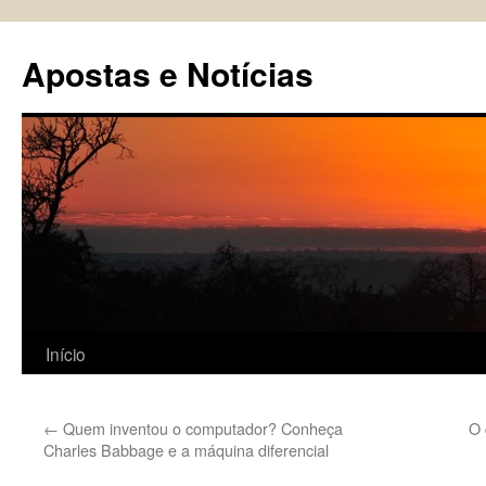
Pular
para
Apostas e Notícias
o
conteúdo
Início
←
Quem inventou o computador? Conheça
O 
Charles Babbage e a máquina diferencial