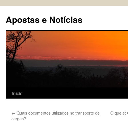
Pular
para
Apostas e Notícias
o
conteúdo
Início
←
Quais documentos utilizados no transporte de
O que é: 
cargas?