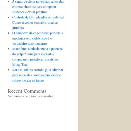
5 sinais de alerta no telhado antes das
chuvas: checklist para comparar
soluções e evitar prejuízo
Controle de EPI: planilha ou sistema?
Como escolher sem abrir brechas
jurídicas
O paradoxo da engenharia: por que a
mecânica sem eletrônicos é o
verdadeiro luxo moderno
Mandíbula alinhada muda a potência
do golpe? Guia para iniciantes
compararem protetores bucais no
Muay Thai
Sol das 10h na corrida: guia editorial
para iniciantes compararem lentes e
sobreviverem ao treino
Recent Comments
Nenhum comentário para mostrar.