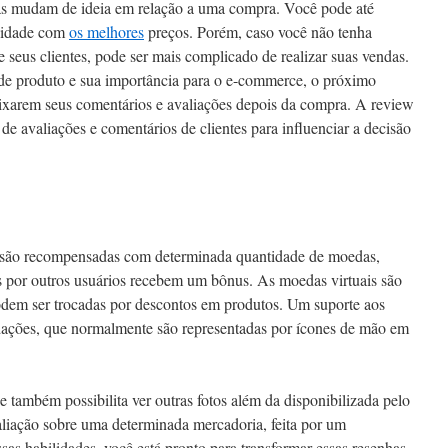
oas mudam de ideia em relação a uma compra. Você pode até
alidade com
os melhores
preços. Porém, caso você não tenha
seus clientes, pode ser mais complicado de realizar suas vendas.
de produto e sua importância para o e-commerce, o próximo
deixarem seus comentários e avaliações depois da compra. A review
de avaliações e comentários de clientes para influenciar a decisão
s são recompensadas com determinada quantidade de moedas,
 por outros usuários recebem um bônus. As moedas virtuais são
podem ser trocadas por descontos em produtos. Um suporte aos
dações, que normalmente são representadas por ícones de mão em
e também possibilita ver outras fotos além da disponibilizada pelo
aliação sobre uma determinada mercadoria, feita por um
s habilidades, você está pronto para transformar essas resenhas