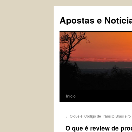
Pular
para
Apostas e Notíci
o
conteúdo
Início
←
O que é: Código de Trânsito Brasileir
O que é review de pro