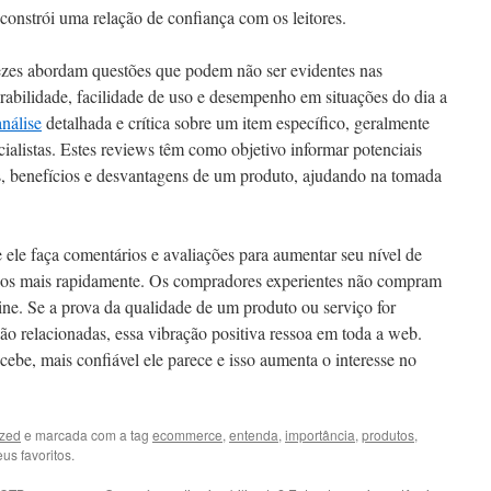
 constrói uma relação de confiança com os leitores.
vezes abordam questões que podem não ser evidentes nas
rabilidade, facilidade de uso e desempenho em situações do dia a
análise
detalhada e crítica sobre um item específico, geralmente
ialistas. Estes reviews têm como objetivo informar potenciais
as, benefícios e desvantagens de um produto, ajudando na tomada
e ele faça comentários e avaliações para aumentar seu nível de
cios mais rapidamente. Os compradores experientes não compram
line. Se a prova da qualidade de um produto ou serviço for
não relacionadas, essa vibração positiva ressoa em toda a web.
ebe, mais confiável ele parece e isso aumenta o interesse no
ized
e marcada com a tag
ecommerce
,
entenda
,
importância
,
produtos
,
us favoritos.