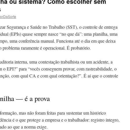
nilha ou sistema? Como escolher sem
s
torDaSorte
ar Segurança e Saúde no Trabalho (SST), o controle de entrega
idual (EPIs) quase sempre nasce “no que dá”: uma planilha, uma
empo, uma conferência manual. Funciona até o dia em que deixa
 problema raramente é operacional. É probatório.
uditoria interna, uma contestação trabalhista ou um acidente, a
 o EPI?” para “vocês conseguem provar, com rastreabilidade, o
nção, com qual CA e com qual orientação?”. É aí que o controle
nilha — é a prova
nformação, mas não foram feitas para sustentar um histórico
ência é o que protege a empresa e o trabalhador: registro íntegro,
nhado ao que a norma exige.