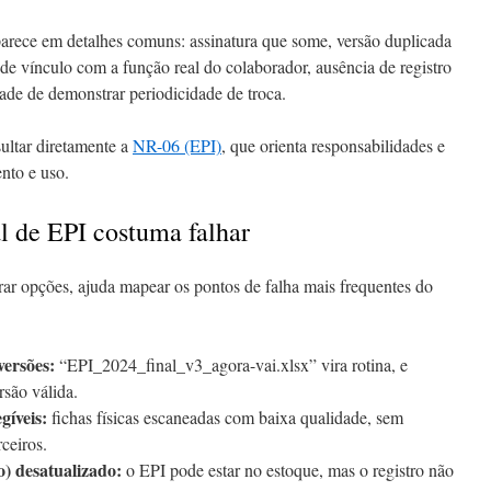
parece em detalhes comuns: assinatura que some, versão duplicada
 de vínculo com a função real do colaborador, ausência de registro
dade de demonstrar periodicidade de troca.
sultar diretamente a
NR-06 (EPI)
, que orienta responsabilidades e
ento e uso.
l de EPI costuma falhar
rar opções, ajuda mapear os pontos de falha mais frequentes do
versões:
“EPI_2024_final_v3_agora-vai.xlsx” vira rotina, e
rsão válida.
gíveis:
fichas físicas escaneadas com baixa qualidade, sem
rceiros.
) desatualizado:
o EPI pode estar no estoque, mas o registro não