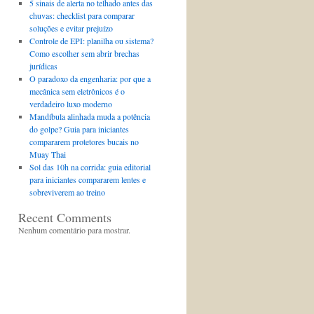
5 sinais de alerta no telhado antes das
chuvas: checklist para comparar
soluções e evitar prejuízo
Controle de EPI: planilha ou sistema?
Como escolher sem abrir brechas
jurídicas
O paradoxo da engenharia: por que a
mecânica sem eletrônicos é o
verdadeiro luxo moderno
Mandíbula alinhada muda a potência
do golpe? Guia para iniciantes
compararem protetores bucais no
Muay Thai
Sol das 10h na corrida: guia editorial
para iniciantes compararem lentes e
sobreviverem ao treino
Recent Comments
Nenhum comentário para mostrar.