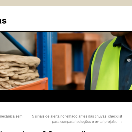
as
 mecânica sem
5 sinais de alerta no telhado antes das chuvas: checklist
para comparar soluções e evitar prejuízo
→