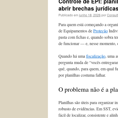
Controle de EPI: pla
abrir brechas jurídica
Publicado em
junho 18, 2026
por
Consul
Para quem está começando a organiz
de Equipamentos de
Proteção
Indiv
pasta com fichas e, quando sobra t
de funcionar — e, nesse momento, o
Quando há uma
fiscalização
, uma a
pergunta muda de “vocês entregaram
quê, quando, para quem, em qual fu
por planilhas costuma falhar.
O problema não é a pla
Planilhas são úteis para organizar i
robusto de evidências. Em SST, evid
fácil de localizar, consistente e ali