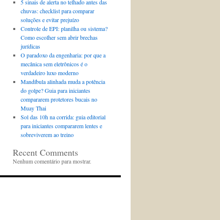
5 sinais de alerta no telhado antes das
chuvas: checklist para comparar
soluções e evitar prejuízo
Controle de EPI: planilha ou sistema?
Como escolher sem abrir brechas
jurídicas
O paradoxo da engenharia: por que a
mecânica sem eletrônicos é o
verdadeiro luxo moderno
Mandíbula alinhada muda a potência
do golpe? Guia para iniciantes
compararem protetores bucais no
Muay Thai
Sol das 10h na corrida: guia editorial
para iniciantes compararem lentes e
sobreviverem ao treino
Recent Comments
Nenhum comentário para mostrar.