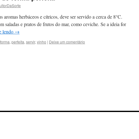
ltorDaSorte
 aromas herbáceos e cítricos, deve ser servido a cerca de 8°C.
saladas e pratos de frutos do mar, como ceviche. Se a ideia for
e lendo
→
forma
,
perfeita
,
servir
,
vinho
|
Deixe um comentário