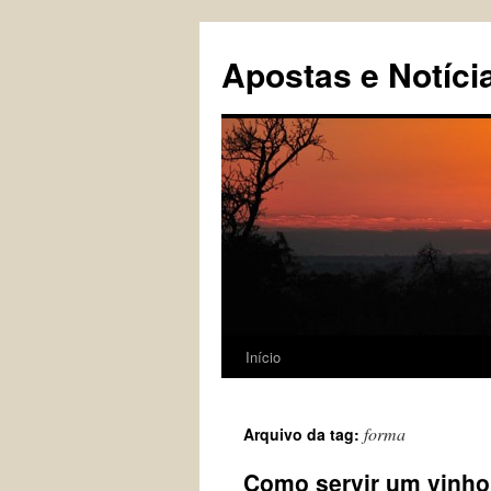
Pular
para
Apostas e Notíci
o
conteúdo
Início
forma
Arquivo da tag:
Como servir um vinho 