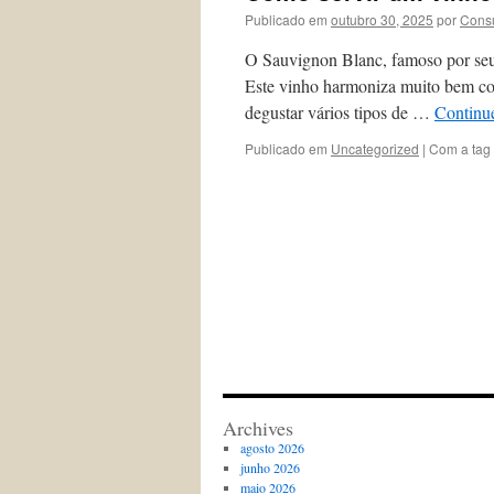
Publicado em
outubro 30, 2025
por
Consu
O Sauvignon Blanc, famoso por seus
Este vinho harmoniza muito bem com 
degustar vários tipos de …
Continu
Publicado em
Uncategorized
|
Com a tag
Archives
agosto 2026
junho 2026
maio 2026