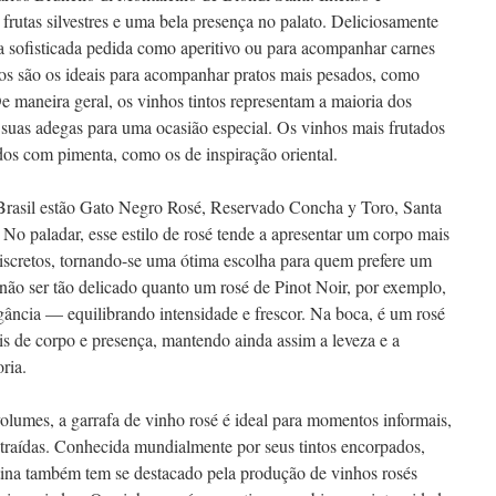
rutas silvestres e uma bela presença no palato. Deliciosamente
ma sofisticada pedida como aperitivo ou para acompanhar carnes
tos são os ideais para acompanhar pratos mais pesados, como
 maneira geral, os vinhos tintos representam a maioria dos
suas adegas para uma ocasião especial. Os vinhos mais frutados
s com pimenta, como os de inspiração oriental.
 Brasil estão Gato Negro Rosé, Reservado Concha y Toro, Santa
No paladar, esse estilo de rosé tende a apresentar um corpo mais
 discretos, tornando-se uma ótima escolha para quem prefere um
não ser tão delicado quanto um rosé de Pinot Noir, por exemplo,
gância — equilibrando intensidade e frescor. Na boca, é um rosé
s de corpo e presença, mantendo ainda assim a leveza e a
oria.
olumes, a garrafa de vinho rosé é ideal para momentos informais,
ntraídas. Conhecida mundialmente por seus tintos encorpados,
ina também tem se destacado pela produção de vinhos rosés