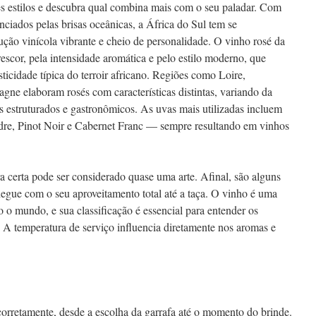
es estilos e descubra qual combina mais com o seu paladar. Com
nciados pelas brisas oceânicas, a África do Sul tem se
ão vinícola vibrante e cheio de personalidade. O vinho rosé da
escor, pela intensidade aromática e pelo estilo moderno, que
sticidade típica do terroir africano. Regiões como Loire,
ne elaboram rosés com características distintas, variando da
is estruturados e gastronômicos. As uvas mais utilizadas incluem
dre, Pinot Noir e Cabernet Franc — sempre resultando em vinhos
 certa pode ser considerado quase uma arte. Afinal, são alguns
hegue com o seu aproveitamento total até a taça. O vinho é uma
 o mundo, e sua classificação é essencial para entender os
is. A temperatura de serviço influencia diretamente nos aromas e
orretamente, desde a escolha da garrafa até o momento do brinde.