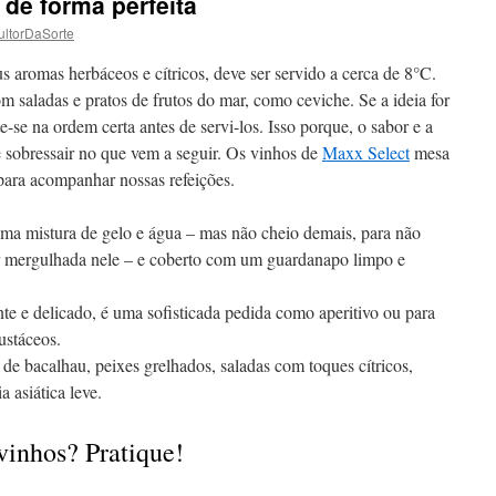
de forma perfeita
ltorDaSorte
 aromas herbáceos e cítricos, deve ser servido a cerca de 8°C.
saladas e pratos de frutos do mar, como ceviche. Se a ideia for
te-se na ordem certa antes de servi-los. Isso porque, o sabor e a
e sobressair no que vem a seguir. Os vinhos de
Maxx Select
mesa
para acompanhar nossas refeições.
ma mistura de gelo e água – mas não cheio demais, para não
or mergulhada nele – e coberto com um guardanapo limpo e
nte e delicado, é uma sofisticada pedida como aperitivo ou para
ustáceos.
e bacalhau, peixes grelhados, saladas com toques cítricos,
a asiática leve.
vinhos? Pratique!