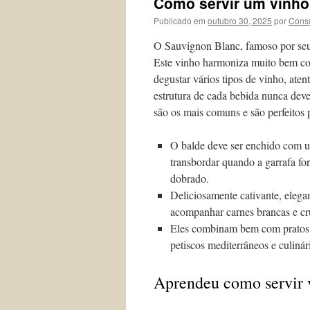
Como servir um vinho 
Publicado em
outubro 30, 2025
por
Consu
O Sauvignon Blanc, famoso por seus
Este vinho harmoniza muito bem com 
degustar vários tipos de vinho, aten
estrutura de cada bebida nunca dev
são os mais comuns e são perfeitos 
O balde deve ser enchido com u
transbordar quando a garrafa f
dobrado.
Deliciosamente cativante, elega
acompanhar carnes brancas e cr
Eles combinam bem com pratos d
petiscos mediterrâneos e culinári
Aprendeu como servir 