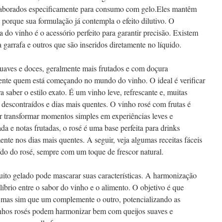
elaborados especificamente para consumo com gelo.Eles mantêm
orque sua formulação já contempla o efeito dilutivo. O
 do vinho é o acessório perfeito para garantir precisão. Existem
garrafa e outros que são inseridos diretamente no líquido.
uaves e doces, geralmente mais frutados e com doçura
ente quem está começando no mundo do vinho. O ideal é verificar
a saber o estilo exato. É um vinho leve, refrescante e, muitas
 descontraídos e dias mais quentes. O vinho rosé com frutas é
r transformar momentos simples em experiências leves e
da e notas frutadas, o rosé é uma base perfeita para drinks
ente nos dias mais quentes. A seguir, veja algumas receitas fáceis
ído do rosé, sempre com um toque de frescor natural.
ito gelado pode mascarar suas características. A harmonização
líbrio entre o sabor do vinho e o alimento. O objetivo é que
 mas sim que um complemente o outro, potencializando as
inhos rosés podem harmonizar bem com queijos suaves e