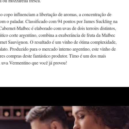
a ou mozzarella fresca.
o copo influenciam a libertação de aromas, a concentração de
om o paladar. Classificado com 94 pontos por James Suckling na
abernet-Malbec é elaborado com uvas de dois terroirs distintos,
mático corte argentino, combina a exuberância de fruta da Malbec
ernet Sauvignon. O resultado é um vinho de ótima complexidade,
ato. Produzido para o mercado interno argentino, este vinho de
es compras deste fantástico produtor. Timo é um dos mais
 a uva Vermentino que você já provou!