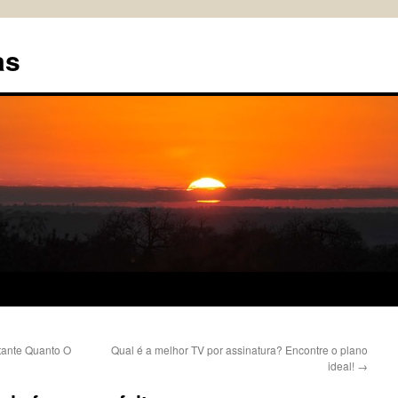
as
tante Quanto O
Qual é a melhor TV por assinatura? Encontre o plano
ideal!
→