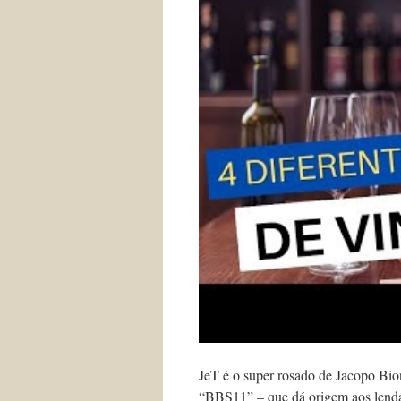
JeT é o super rosado de Jacopo Bi
“BBS11” – que dá origem aos lendár