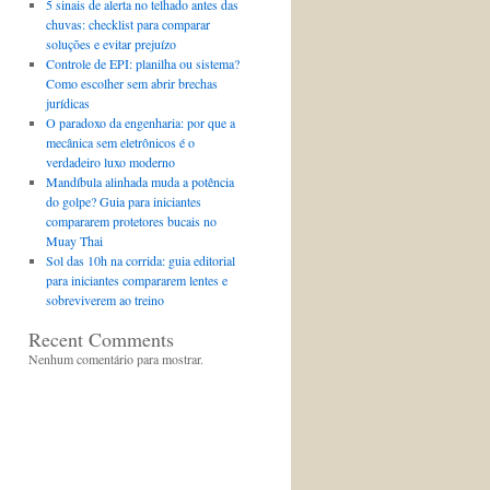
5 sinais de alerta no telhado antes das
chuvas: checklist para comparar
soluções e evitar prejuízo
Controle de EPI: planilha ou sistema?
Como escolher sem abrir brechas
jurídicas
O paradoxo da engenharia: por que a
mecânica sem eletrônicos é o
verdadeiro luxo moderno
Mandíbula alinhada muda a potência
do golpe? Guia para iniciantes
compararem protetores bucais no
Muay Thai
Sol das 10h na corrida: guia editorial
para iniciantes compararem lentes e
sobreviverem ao treino
Recent Comments
Nenhum comentário para mostrar.