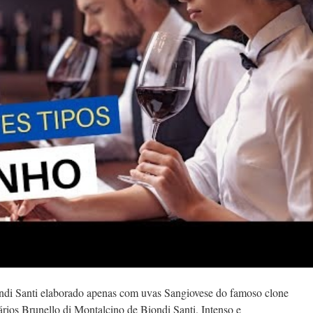
ondi Santi elaborado apenas com uvas Sangiovese do famoso clone
ios Brunello di Montalcino de Biondi Santi. Intenso e