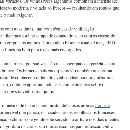
mais variados. Os vinhos rosés argentinos combinam a intensidade
ficação moderna e voltada ao frescor — resultando em rótulos que
té o mais exigente.
tos com uvas tintas, mas com técnicas de vinificação
al diferença está no tempo de contato do suco com as cascas da
r, o corpo e os taninos. Um modelo bastante usado é a taça ISO,
que funciona bem para rosés mais encorpados.
em barricas, por sua vez, são mais encorpados e perfeitos para
ho branco. Os brancos mais encorpados são também uma ótima
Gostou de conhecer a ordem dos vinhos ideal para organizar uma
Se sim, continue aprofundando seus conhecimentos sobre o
ba o que são vinhos tranquilos.
 – o mesmo de Champagne mostra deliciosos aromas
florais e
or incrível que pareça, os rosados são as escolhas dos franceses
a, o churrasco é geralmente servido ao ar livre nos dias quentes
r a gordura da carne, são ótimas escolhas para refrescar. Outro