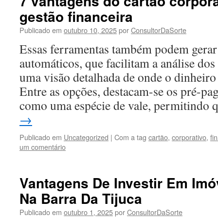
7 vantagens do cartão corpora
gestão financeira
Publicado em
outubro 10, 2025
por
ConsultorDaSorte
Essas ferramentas também podem gerar 
automáticos, que facilitam a análise do
uma visão detalhada de onde o dinheiro 
Entre as opções, destacam-se os pré-pa
como uma espécie de vale, permitindo
→
Publicado em
Uncategorized
|
Com a tag
cartão
,
corporativo
,
fi
um comentário
Vantagens De Investir Em Imó
Na Barra Da Tijuca
Publicado em
outubro 1, 2025
por
ConsultorDaSorte