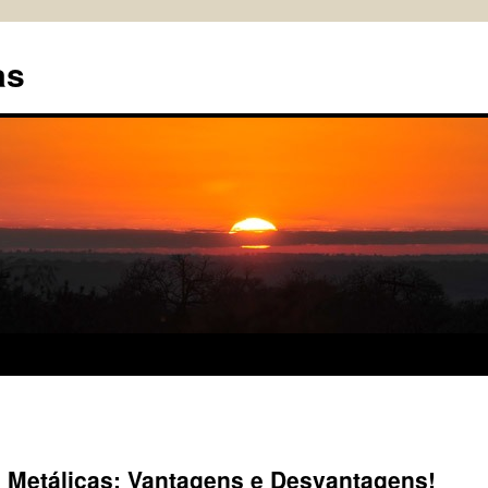
as
s Metálicas: Vantagens e Desvantagens!