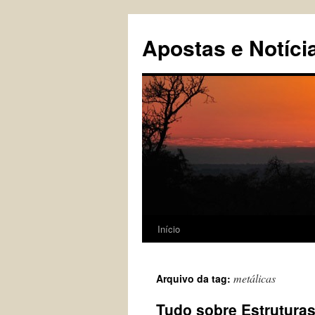
Pular
para
Apostas e Notíci
o
conteúdo
Início
metálicas
Arquivo da tag:
Tudo sobre Estrutura