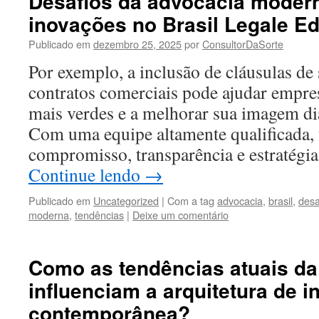
Desafios da advocacia modern
inovações no Brasil Legale E
Publicado em
dezembro 25, 2025
por
ConsultorDaSorte
Por exemplo, a inclusão de cláusulas de 
contratos comerciais pode ajudar empres
mais verdes e a melhorar sua imagem d
Com uma equipe altamente qualificada,
compromisso, transparência e estratégi
Continue lendo
→
Publicado em
Uncategorized
|
Com a tag
advocacia
,
brasil
,
desa
moderna
,
tendências
|
Deixe um comentário
Como as tendências atuais da
influenciam a arquitetura de i
contemporânea?